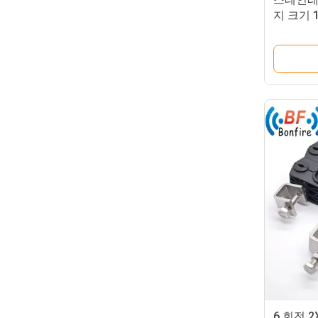
지 크기 15
1.50c
6 회전 