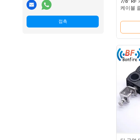
7/8" 
케이블 
접촉