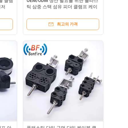
블 클램
OEM/ODM 생산 필요를 위한 플라스
핸저
틱 삼중 스택 섬유 피더 클램프 케이
블 클램프
최고의 가격
램프 아
플래스틱 단일 구멍 단일 케이블 클