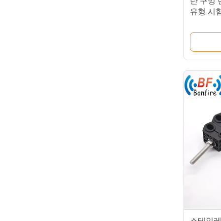
단 구멍 
유형 시
스테인레