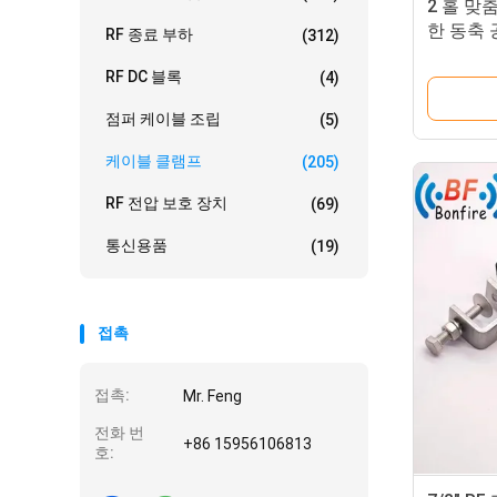
2 홀 맞
한 동축
RF 종료 부하
(312)
RF DC 블록
(4)
점퍼 케이블 조립
(5)
케이블 클램프
(205)
RF 전압 보호 장치
(69)
통신용품
(19)
접촉
접촉:
Mr. Feng
전화 번
+86 15956106813
호: