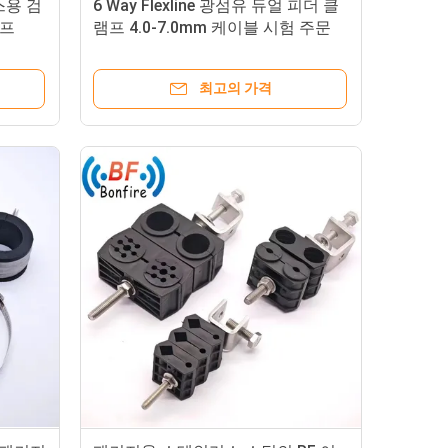
스용 검
6 Way Flexline 광섬유 듀얼 피더 클
램프
램프 4.0-7.0mm 케이블 시험 주문
받아
최고의 가격