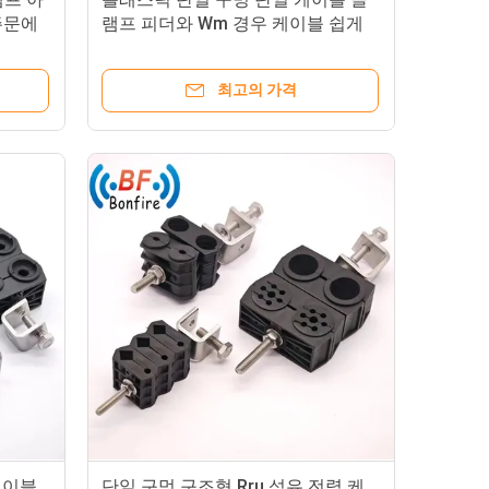
주문에
램프 피더와 Wm 경우 케이블 쉽게
설치
최고의 가격
케이블
단일 구멍 구조형 Rru 섬유 전력 케