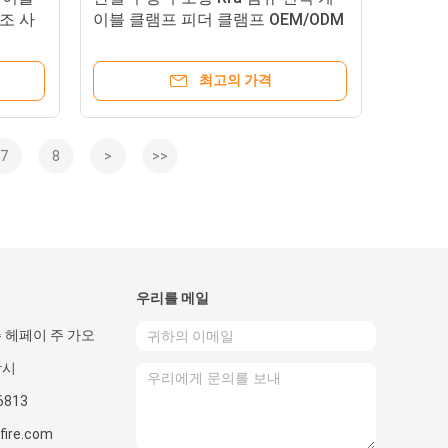
조 사
이블 클램프 피더 클램프 OEM/ODM
생산
최고의 가격
7
8
>
>>
우리를 메일
 헤페이 주 가오
앙시
6813
fire.com