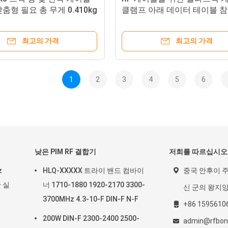
춤형 필요 총 무게 0.410kg
클램프 아래 데이터 테이블 참
용자 정의 옵션
최고의 가격
최고의 가격
1
2
3
4
5
6
낮은 PIM RF 결합기
저희를 따르십시오
z
HLQ-XXXXX 트라이 밴드 컴바이
중국 안후이 주
 실
너 1710-1880 1920-2170 3300-
신 군의 왕지
3700MHz 4.3-10-F DIN-F N-F
+86 1595610
200W DIN-F 2300-2400 2500-
admin@rfbon