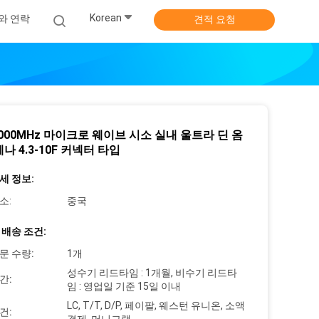
Korean
와 연락
견적 요청
4000MHz 마이크로 웨이브 시소 실내 울트라 딘 옴
나 4.3-10F 커넥터 타입
세 정보:
소:
중국
 배송 조건:
문 수량:
1개
성수기 리드타임 : 1개월, 비수기 리드타
간:
임 : 영업일 기준 15일 이내
LC, T/T, D/P, 페이팔, 웨스턴 유니온, 소액
건: