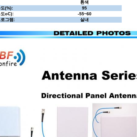
흰색
습도
(
%
)
:
95
온도
oC
):
-55
~
60
프로그램:
실내