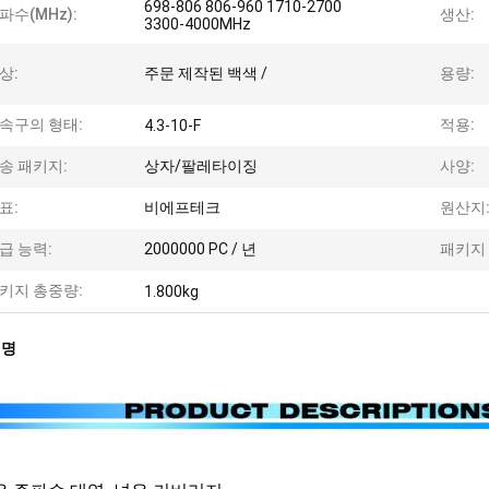
698-806 806-960 1710-2700
파수(MHz):
생산:
3300-4000MHz
상:
주문 제작된 백색 /
용량:
속구의 형태:
적용:
4.3-10-F
송 패키지:
상자/팔레타이징
사양:
표:
비에프테크
원산지
급 능력:
2000000 PC / 년
패키지 
키지 총중량:
1.800kg
설명