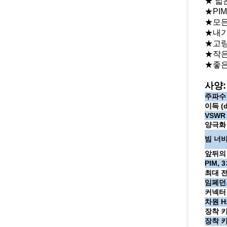
★ 넓
★PI
★모든
★내기
★고량
★작은
★좋은
사양:
주파수 
이득 (d
VSWR
양극화
빔 너
앞뒤의
PIM, 3
최대 전
임페던스
커넥터
차원 H
장착 키
장착 