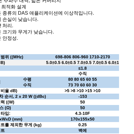
은 주파수 대역, 넓은 커버리지
M 최적화 설계
 종류의 DAS 애플리케이션에 이상적입니다.
 손실이 낮습니다.
 처리.
 크기와 무게가 낮습니다.
 안정성.
범위 ((MHz)
698-806 806-960 1710-2170
B)
5.0±0.5 6.0±0.5 7.0±0.5 7.0±0.5 6.0±1
≤
1.8
수직
수평
80 80 65 60 55
비
수직
73 70 60 60 30
 비율
dB)
>5 >8 >10 >15 >10
차 순서, 2 x 20 W ((dBc)
-153
력 ((W)
50
 (Ω)
50
 타입:
4.3-10F
xWxD (mm)
170x155x50
트를 제외한 무게 (kg)
0.25
키트
벽에