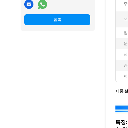
주
색
접촉
접
운
상
공
패
제품 
특징: