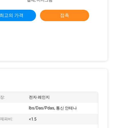
결제, 머니그램
최고의 가격
접촉
장:
전자 레인지
Ibs/Das/Pdas, 통신 안테나
정재파비:
<1.5