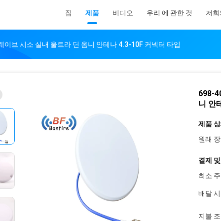
집
제품
비디오
우리 에 관한 것
저희
 웨이브 시소 실내 울트라 딘 옴니 안테나 4.3-10F 커넥터 타입
698-
니 안테
제품 상
원래 장
결제 및
최소 주
배달 시
지불 조