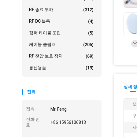
RF 종료 부하
(312)
RF DC 블록
(4)
점퍼 케이블 조립
(5)
케이블 클램프
(205)
RF 전압 보호 장치
(69)
통신용품
(19)
상세 
접촉
모
접촉:
Mr. Feng
구
전화 번
+86 15956106813
호:
사