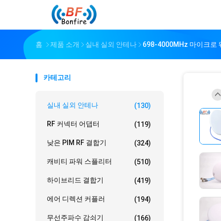
홈
제품 소개
실내 실외 안테나
698-4000MHz 마이크로
카테고리
실내 실외 안테나
(130)
RF 커넥터 어댑터
(119)
낮은 PIM RF 결합기
(324)
캐비티 파워 스플리터
(510)
하이브리드 결합기
(419)
에어 디렉션 커플러
(194)
무선주파수 감쇠기
(166)