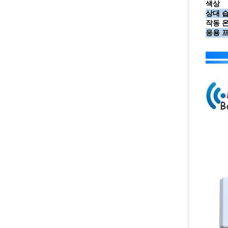
색상
상대 
작동 
응용 