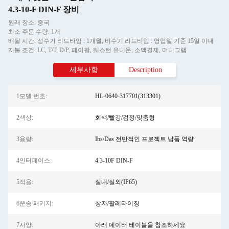
4.3-10-F DIN-F 장비
원래 장소: 중국
최소 주문 수량: 1개
배달 시간: 성수기 리드타임 : 1개월, 비수기 리드타임 : 영업일 기준 15일 이내
지불 조건: LC, T/T, D/P, 페이팔, 웨스턴 유니온, 소액결제, 머니그램
세부사항
Description
1모델 번호:
HL-0640-317701(313301)
2색상:
회색/빨강/검정/맞춤형
3용량:
Ibs/Das 전반적인 프로젝트 납품 역량
4인터페이스:
4.3-10F DIN-F
5적용:
실내/실외(IP65)
6운송 패키지:
상자/팔레타이징
7사양:
아래 데이터 테이블을 참조하세요