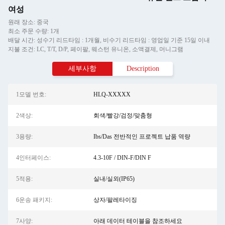
여성
원래 장소: 중국
최소 주문 수량: 1개
배달 시간: 성수기 리드타임 : 1개월, 비수기 리드타임 : 영업일 기준 15일 이내
지불 조건: LC, T/T, D/P, 페이팔, 웨스턴 유니온, 소액결제, 머니그램
세부사항
Description
1모델 번호:
HLQ-XXXXX
2색상:
회색/빨강/검정/맞춤형
3용량:
Ibs/Das 전반적인 프로젝트 납품 역량
4인터페이스:
4.3-10F / DIN-F/DIN F
5적용:
실내/실외(IP65)
6운송 패키지:
상자/팔레타이징
7사양:
아래 데이터 테이블을 참조하세요