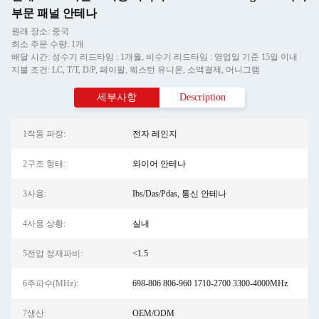
부문 패널 안테나
원래 장소: 중국
최소 주문 수량: 1개
배달 시간: 성수기 리드타임 : 1개월, 비수기 리드타임 : 영업일 기준 15일 이내
지불 조건: LC, T/T, D/P, 페이팔, 웨스턴 유니온, 소액결제, 머니그램
세부사항
Description
1작동 파장:
전자 레인지
2구조 형태:
와이어 안테나
3사용:
Ibs/Das/Pdas, 통신 안테나
4사용 상황:
실내
5전압 정재파비:
<1.5
6주파수(MHz):
698-806 806-960 1710-2700 3300-4000MHz
7생산:
OEM/ODM