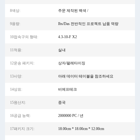
8색상:
주문 제작된 백색 /
9용량:
Ibs/Das 전반적인 프로젝트 납품 역량
10접속구의 형태:
4.3-10-F X2
11적용:
실내
12운송 패키지:
상자/팔레타이징
13사양:
아래 데이터 테이블을 참조하세요
14상표:
비에프테크
15원산지:
중국
16공급 능력:
2000000 PC / 년
17패키지 크기:
18.00cm * 18.00cm * 12.00cm