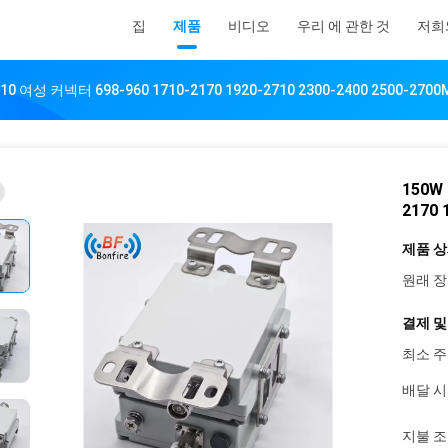
집
제품
비디오
우리 에 관한 것
저희
0 여성 커넥터 698-960 1710-2170 1920-2710 2300-2400 2500-2700
150W
2170 
제품 상
원래 장
결제 및
최소 주
배달 시
지불 조