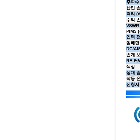
주파수 
삽입 손
격리 (d
수익 손
VSWR
PIM3 
입력 전
임페던스
DC/AI
번개 
RF 커
색상
상대 
작동 
신청서