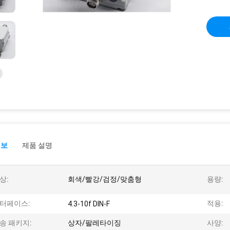
정보
제품 설명
상:
회색/빨강/검정/맞춤형
용량:
터페이스:
적용:
4.3-10f DIN-F
송 패키지:
상자/팔레타이징
사양: