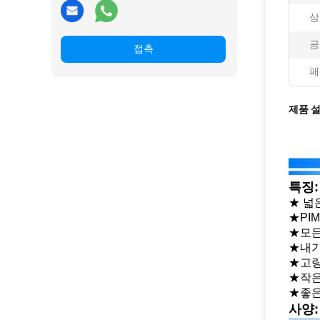
상
공
접촉
패
제품 
특징:
★ 넓
★PI
★모든
★내기
★고량
★작은
★좋은
사양: