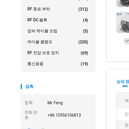
RF 종료 부하
(312)
RF DC 블록
(4)
점퍼 케이블 조립
(5)
케이블 클램프
(205)
RF 전압 보호 장치
(69)
통신용품
(19)
상세 
접촉
색
접촉:
Mr. Feng
전화 번
인
+86 15956106813
호:
운